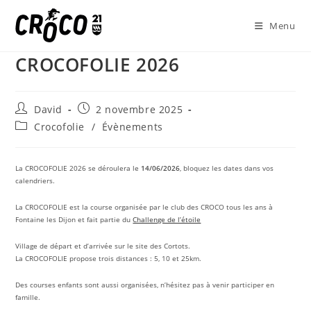
Skip
to
Menu
content
CROCOFOLIE 2026
Auteur/autrice
Publication
David
2 novembre 2025
de
publiée :
Post
Crocofolie
/
Évènements
la
category:
publication :
La CROCOFOLIE 2026 se déroulera le
14/06/2026
, bloquez les dates dans vos
calendriers.
La CROCOFOLIE est la course organisée par le club des CROCO tous les ans à
Fontaine les Dijon et fait partie du
Challenge de l’étoile
Village de départ et d’arrivée sur le site des Cortots.
La CROCOFOLIE propose trois distances : 5, 10 et 25km.
Des courses enfants sont aussi organisées, n’hésitez pas à venir participer en
famille.