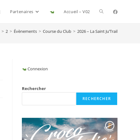
Toggle
t
Partenaires
Accueil – V02
>
2
>
Évènements
>
Course du Club
>
2026 – La Saint Ju’Trail
website
search
Connexion
Rechercher
RECHERCHER