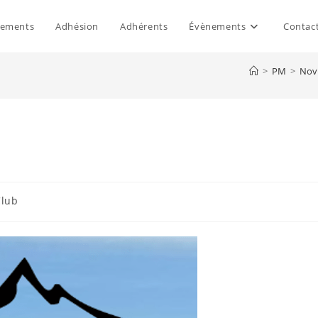
nements
Adhésion
Adhérents
Évènements
Contac
>
PM
>
Nov
Club