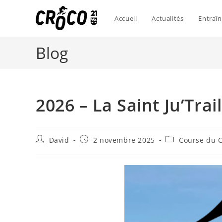
Skip
to
Accueil
Actualités
Entraî
content
Blog
2026 – La Saint Ju’Trail
Auteur/autrice
Publication
Post
David
2 novembre 2025
Course du 
de
publiée :
category:
la
publication :